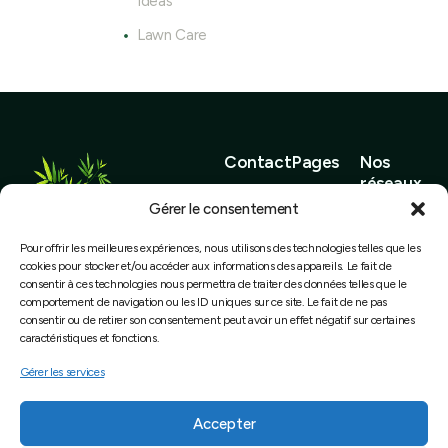
Ideas
Lawn Care
Contact
Pages
Nos
réseaux
contact@bambougers.fr
Accueil
Gérer le consentement
bambou-
Élagage &
Pour offrir les meilleures expériences, nous utilisons des technologies telles que les
Bambou Gers | E.I Nicolas
gers.fr
Soin des
cookies pour stocker et/ou accéder aux informations des appareils. Le fait de
consentir à ces technologies nous permettra de traiter des données telles que le
MELAC
Téléphon
arbres
comportement de navigation ou les ID uniques sur ce site. Le fait de ne pas
520, route de l’Estanque
e : 05 62
consentir ou de retirer son consentement peut avoir un effet négatif sur certaines
Spécialiste
32600 MONBRUN
65 21 05
caractéristiques et fonctions.
Bambous
Gérer les services
Pépinière
Mentions légales
et
Accepter
conseils
Déclaration de confidentialité