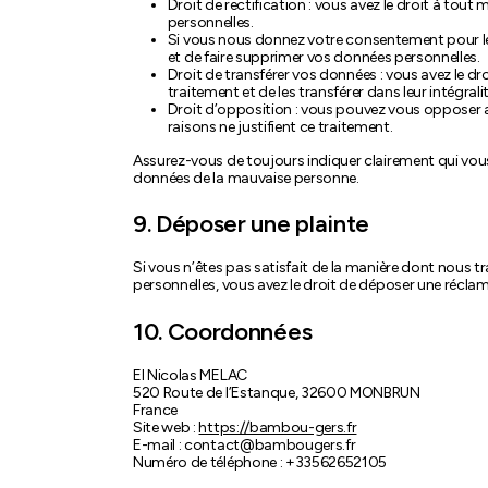
Droit de rectification : vous avez le droit à to
personnelles.
Si vous nous donnez votre consentement pour le
et de faire supprimer vos données personnelles.
Droit de transférer vos données : vous avez le 
traitement et de les transférer dans leur intégral
Droit d’opposition : vous pouvez vous opposer
raisons ne justifient ce traitement.
Assurez-vous de toujours indiquer clairement qui vous 
données de la mauvaise personne.
9. Déposer une plainte
Si vous n’êtes pas satisfait de la manière dont nous 
personnelles, vous avez le droit de déposer une récla
10. Coordonnées
EI Nicolas MELAC
520 Route de l’Estanque, 32600 MONBRUN
France
Site web :
https://bambou-gers.fr
E-mail :
contact@
bambougers.fr
Numéro de téléphone : +33562652105