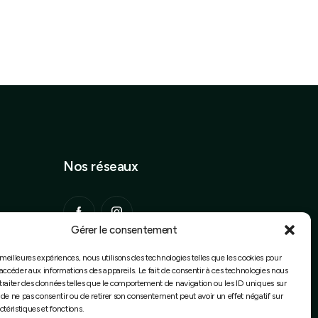
Nos réseaux
oin des
Gérer le consentement
s meilleures expériences, nous utilisons des technologies telles que les cookies pour
 Bambous
accéder aux informations des appareils. Le fait de consentir à ces technologies nous
traiter des données telles que le comportement de navigation ou les ID uniques sur
 conseils
it de ne pas consentir ou de retirer son consentement peut avoir un effet négatif sur
ctéristiques et fonctions.
t paysagisme