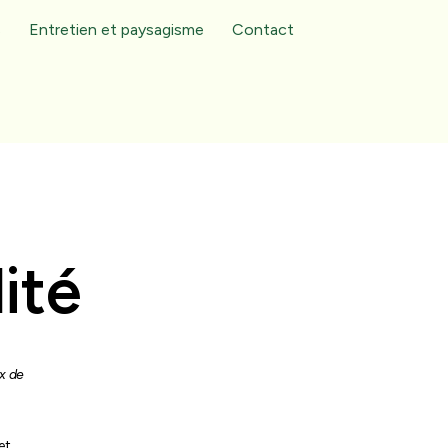
s
Entretien et paysagisme
Contact
ité
ux de
et