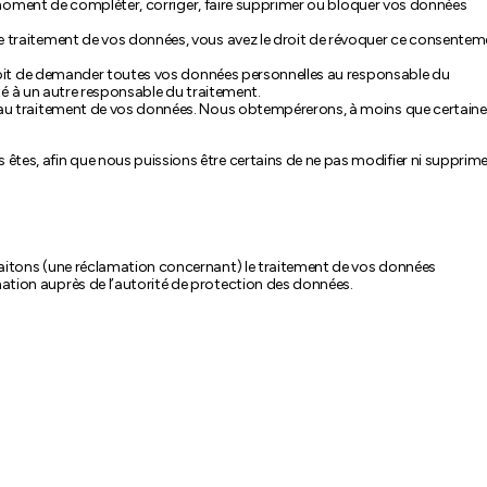
ut moment de compléter, corriger, faire supprimer ou bloquer vos données
 traitement de vos données, vous avez le droit de révoquer ce consentem
droit de demander toutes vos données personnelles au responsable du
ité à un autre responsable du traitement.
 au traitement de vos données. Nous obtempérerons, à moins que certaine
êtes, afin que nous puissions être certains de ne pas modifier ni supprime
traitons (une réclamation concernant) le traitement de vos données
mation auprès de l’autorité de protection des données.