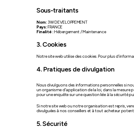
Sous-traitants
Nom:
3W DEVELOPPEMENT
Pays:
FRANCE
Finalité :
Hébergement / Maintenance
3. Cookies
Notre site web utilise des cookies. Pour plus d’informat
4. Pratiques de divulgation
Nous divulguons des informations personnelles si nou
un organisme d’application de la loi, dans la mesure pe
pour une enquête sur une question liée à la sécurité pu
Si notre site web ou notre organisation est repris, v
divulguées à nos conseillers et à tout acheteur potent
5. Sécurité