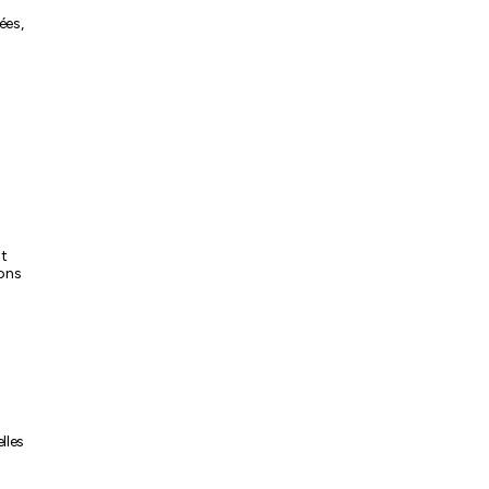
ées,
.
nt
rons
lles