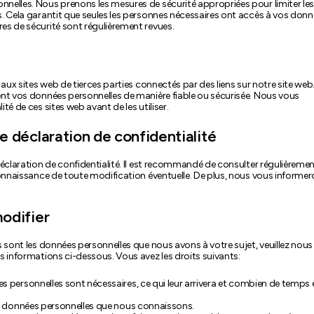
nelles. Nous prenons les mesures de sécurité appropriées pour limiter les
. Cela garantit que seules les personnes nécessaires ont accès à vos donn
es de sécurité sont régulièrement revues.
aux sites web de tierces parties connectés par des liens sur notre site web
ent vos données personnelles de manière fiable ou sécurisée. Nous vous
é de ces sites web avant de les utiliser.
e déclaration de confidentialité
déclaration de confidentialité. Il est recommandé de consulter régulièreme
connaissance de toute modification éventuelle. De plus, nous vous informe
modifier
 sont les données personnelles que nous avons à votre sujet, veuillez nous
s informations ci-dessous. Vous avez les droits suivants:
s personnelles sont nécessaires, ce qui leur arrivera et combien de temps e
vos données personnelles que nous connaissons.