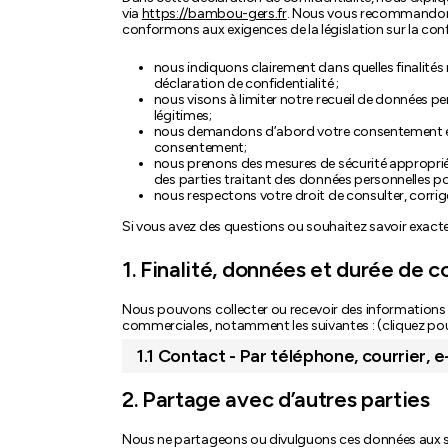
via
https://bambou-gers.fr
. Nous vous recommandons 
conformons aux exigences de la législation sur la confide
nous indiquons clairement dans quelles finalités
déclaration de confidentialité ;
nous visons à limiter notre recueil de données p
légitimes;
nous demandons d’abord votre consentement expl
consentement;
nous prenons des mesures de sécurité approprié
des parties traitant des données personnelles p
nous respectons votre droit de consulter, corri
Si vous avez des questions ou souhaitez savoir exact
1. Finalité, données et durée de 
Nous pouvons collecter ou recevoir des informations p
commerciales, notamment les suivantes : (cliquez pou
1.1 Contact - Par téléphone, courrier, 
2. Partage avec d’autres parties
Nous ne partageons ou divulguons ces données aux sou