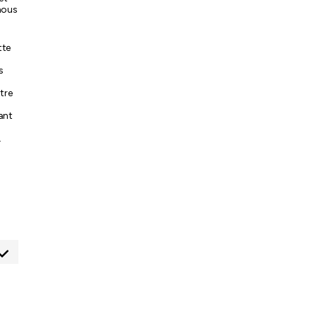
nous
tte
s
tre
ant
.