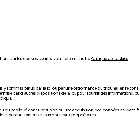
ions sur les cookies, veuillez vous référer à notre
Politique de cookies
.
s y sommes tenus par la loi ou par une ordonnance du tribunal, en répons
rmise par d’autres dispositions de la loi, pour fournir des informations, o
blique.
endu ou impliqué dans une fusion ou une acquisition, vos données peuvent ê
iel et seront transmises aux nouveaux propriétaires.