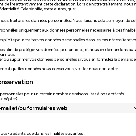
de lire attentivement cette déclaration. Lors de notre traitement, nous 
ntialité. Cela signifie, entre autres, que :
 nous traitons les données personnelles. Nous faisons cela au moyen de ce
ersonnelles uniquement aux données personnelles nécessaires à des finalité
icite pour traiter vos données personnelles dans les cas nécessitant vo
es afin de protéger vos données personnelles, et nous en demandons aut
our nous;
ger ou supprimer vos données personnelles si vous en formulez la demande
ement quelles données nous conservons, veuillez nous contacter.
conservation
ersonnelles pour un certain nombre de raisons liées à nos activités
r déplier)
e-mail et/ou formulaires web
s-traitants que dans les finalités suivantes :