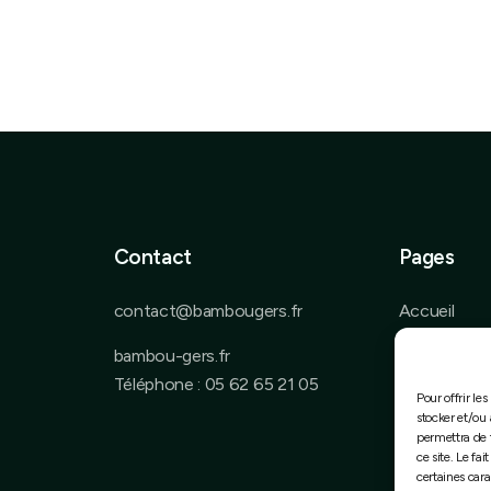
Contact
Pages
contact@bambougers.fr
Accueil
Élagage & S
bambou-gers.fr
arbres
Téléphone : 05 62 65 21 05
Pour offrir le
Spécialiste
stocker et/ou 
permettra de 
Pépinière et
ce site. Le fa
certaines cara
Entretien e