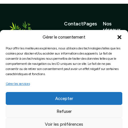
Contact
Pages
Nos
réseaux
contact@bambougers.fr
Accueil
Gérer le consentement
bambou-
Élagage &
Pour offrir les meilleures expériences, nous utilisons des technologies telles que les
Bambou Gers | E.I Nicolas
gers.fr
Soin des
cookies pour stocker et/ou accéder aux informations des appareils. Le fait de
consentir à ces technologies nous permettra de traiter des données telles que le
MELAC
Téléphon
arbres
comportement de navigation ou les ID uniques sur ce site. Le fait de ne pas
520, route de l’Estanque
e : 05 62
consentir ou de retirer son consentement peut avoir un effet négatif sur certaines
Spécialiste
32600 MONBRUN
caractéristiques et fonctions.
65 21 05
Bambous
Gérer les services
Pépinière
Mentions légales
et
Accepter
conseils
Déclaration de confidentialité
Refuser
Entretien
Politique de cookies
et
Voir les préférences
paysagisme